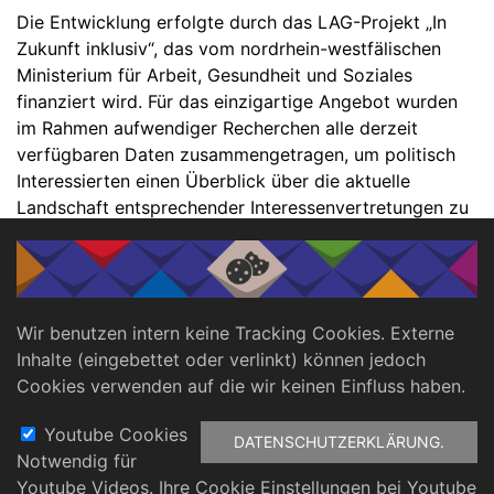
Die Entwicklung erfolgte durch das LAG-Projekt „In
Zukunft inklusiv“, das vom nordrhein-westfälischen
Ministerium für Arbeit, Gesundheit und Soziales
finanziert wird. Für das einzigartige Angebot wurden
im Rahmen aufwendiger Recherchen alle derzeit
verfügbaren Daten zusammengetragen, um politisch
Interessierten einen Überblick über die aktuelle
Landschaft entsprechender Interessenvertretungen zu
bieten – und somit das wertvolle Engagement für eine
gleichberechtigte Teilhabe zu stärken!
Wir benutzen intern keine Tracking Cookies. Externe
Inhalte (eingebettet oder verlinkt) können jedoch
Cookies verwenden auf die wir keinen Einfluss haben.
Menu
Youtube Cookies
DATENSCHUTZERKLÄRUNG.
Notwendig für
Footer
Youtube Videos. Ihre Cookie Einstellungen bei Youtube